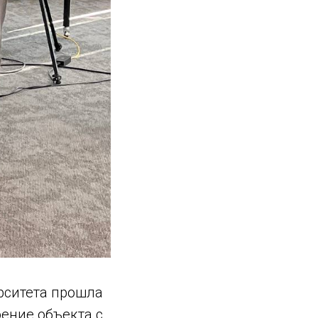
рситета прошла
оение объекта с