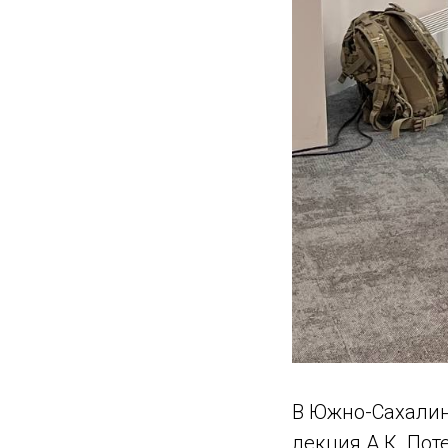
В Южно-Сахалин
лекция А.К. Пот