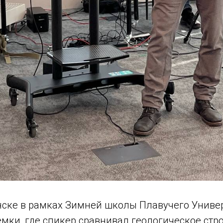
ске в рамках Зимней школы Плавучего Униве
емки, где спикер сравнивал геологическое стр