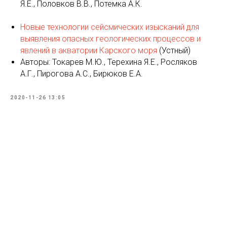
Я.Е.
,
Половков В.В.
,
Потемка А.К.
Новые технологии сейсмических изысканий для
выявления опасных геологических процессов и
явлений в акватории Карского моря
(Устный)
Авторы:
Токарев М.Ю.
,
Терехина Я.Е.
,
Росляков
А.Г.
,
Пирогова А.С.
,
Бирюков Е.А.
2020-11-26 13:05