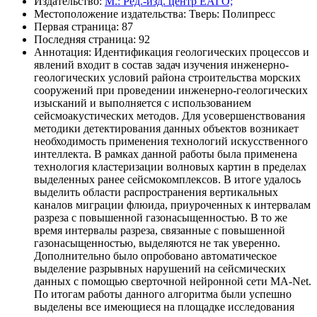
Издательство:
М.: Ред.-изд. центр ЕАГО;
Местоположение издательства: Тверь: Полипресс
Первая страница: 87
Последняя страница: 92
Аннотация: Идентификация геологических процессов и
явлений входит в состав задач изучения инженерно-
геологических условий района строительства морских
сооружений при проведении инженерно-геологических
изысканий и выполняется с использованием
сейсмоакустических методов. Для усовершенствования
методики детектирования данных объектов возникает
необходимость применения технологий искусственного
интеллекта. В рамках данной работы была применена
технология кластеризации волновых картин в пределах
выделенных ранее сейсмокомплексов. В итоге удалось
выделить области распространения вертикальных
каналов миграции флюида, приуроченных к интервалам
разреза с повышенной газонасыщенностью. В то же
время интервалы разреза, связанные с повышенной
газонасыщенностью, выделяются не так уверенно.
Дополнительно было опробовано автоматическое
выделение разрывных нарушений на сейсмических
данных с помощью сверточной нейронной сети MA-Net.
По итогам работы данного алгоритма были успешно
выделены все имеющиеся на площадке исследования