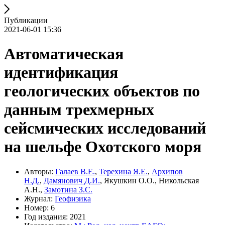
Публикации
2021-06-01 15:36
Автоматическая
идентификация
геологических объектов по
данным трехмерных
сейсмических исследований
на шельфе Охотского моря
Авторы:
Галаев В.Е.
,
Терехина Я.Е.
,
Архипов
Н.Д.
,
Дамянович Д.И.
, Якушкин О.О., Никольская
А.Н.,
Замотина З.С.
Журнал:
Геофизика
Номер: 6
Год издания: 2021